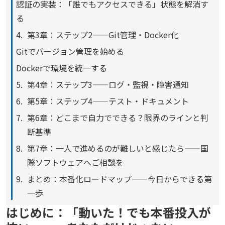
認証の実装：「誰でもアクセスできる」状態を解消す
る
第3章：ステップ2——Git管理・Docker化
Gitでバージョン管理を始める
Dockerで環境を統一する
第4章：ステップ3——ログ・監視・障害通知
第5章：ステップ4——テスト・ドキュメント
第6章：どこまで自力でできる？限界のラインと判
断基準
第7章：一人で進めるのが難しいと感じたら——国
際ソフトウェアへご相談を
まとめ：本番化ロードマップ——今日からできる第
一歩
はじめに：「動いた！でも本番投入が