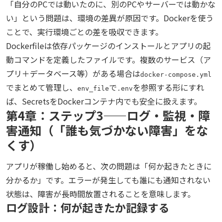
「自分のPCでは動いたのに、別のPCやサーバーでは動かな
い」という問題は、環境の差異が原因です。Dockerを使う
ことで、実行環境ごとの差を吸収できます。
Dockerfileは依存パッケージのインストールとアプリの起
動コマンドを定義したファイルです。複数のサービス（ア
プリ＋データベース等）がある場合は
docker-compose.yml
でまとめて管理し、
で
を参照する形にすれ
env_file
.env
ば、SecretsをDockerコンテナ内でも安全に扱えます。
第4章：ステップ3——ログ・監視・障
害通知（「誰も気づかない障害」をな
くす）
アプリが稼働し始めると、次の問題は「何か起きたときに
分かるか」です。エラーが発生しても誰にも通知されない
状態は、障害が長時間放置されることを意味します。
ログ設計：何が起きたか記録する