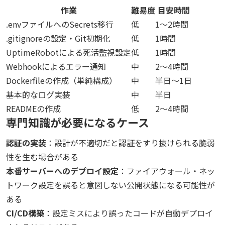
作業
難易度
目安時間
.envファイルへのSecrets移行
低
1〜2時間
.gitignoreの設定・Git初期化
低
1時間
UptimeRobotによる死活監視設定
低
1時間
Webhookによるエラー通知
中
2〜4時間
Dockerfileの作成（単純構成）
中
半日〜1日
基本的なログ実装
中
半日
READMEの作成
低
2〜4時間
専門知識が必要になるケース
認証の実装
：設計が不適切だと認証をすり抜けられる脆弱
性を生む場合がある
本番サーバーへのデプロイ設定
：ファイアウォール・ネッ
トワーク設定を誤ると意図しない公開状態になる可能性が
ある
CI/CD構築
：設定ミスにより誤ったコードが自動デプロイ