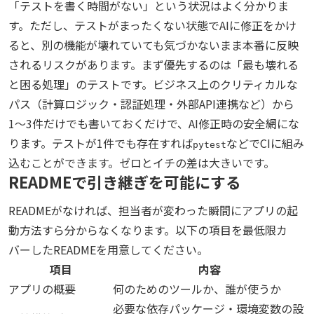
「テストを書く時間がない」という状況はよく分かりま
す。ただし、テストがまったくない状態でAIに修正をかけ
ると、別の機能が壊れていても気づかないまま本番に反映
されるリスクがあります。まず優先するのは「最も壊れる
と困る処理」のテストです。ビジネス上のクリティカルな
パス（計算ロジック・認証処理・外部API連携など）から
1〜3件だけでも書いておくだけで、AI修正時の安全網にな
ります。テストが1件でも存在すれば
などでCIに組み
pytest
込むことができます。ゼロとイチの差は大きいです。
READMEで引き継ぎを可能にする
READMEがなければ、担当者が変わった瞬間にアプリの起
動方法すら分からなくなります。以下の項目を最低限カ
バーしたREADMEを用意してください。
項目
内容
アプリの概要
何のためのツールか、誰が使うか
必要な依存パッケージ・環境変数の設