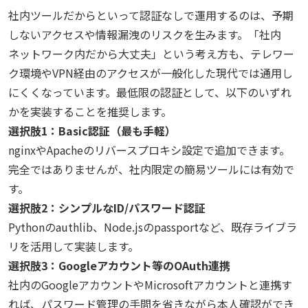
社内ツールだからといって認証なしで運用するのは、予期
しないアクセスや情報漏洩のリスクを生みます。「社内
ネットワーク内だから大丈夫」という考え方も、テレワー
ク環境やVPN経由のアクセスが一般化した現代では通用し
にくくなっています。最低限の認証として、以下のいずれ
かを実装することを推奨します。
選択肢1：Basic認証（最も手軽）
nginxやApacheのリバースプロキシ設定で追加できます。
完全ではありませんが、社内限定の簡易ツールには有効で
す。
選択肢2：シンプルなID/パスワード認証
Pythonのauthlib、Node.jsのpassportなど、既存ライブラ
リを活用して実装します。
選択肢3：Googleアカウント等のOAuth連携
社内のGoogleアカウントやMicrosoftアカウントと連携す
れば、パスワード管理の手間を省きながら本人確認ができ