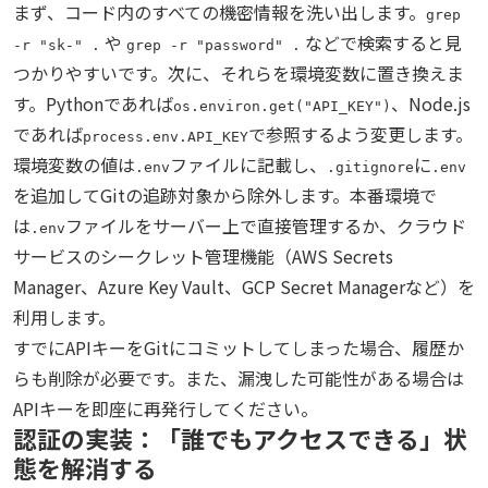
まず、コード内のすべての機密情報を洗い出します。
grep
や
などで検索すると見
-r "sk-" .
grep -r "password" .
つかりやすいです。次に、それらを環境変数に置き換えま
す。Pythonであれば
、Node.js
os.environ.get("API_KEY")
であれば
で参照するよう変更します。
process.env.API_KEY
環境変数の値は
ファイルに記載し、
に
.env
.gitignore
.env
を追加してGitの追跡対象から除外します。本番環境で
は
ファイルをサーバー上で直接管理するか、クラウド
.env
サービスのシークレット管理機能（AWS Secrets
Manager、Azure Key Vault、GCP Secret Managerなど）を
利用します。
すでにAPIキーをGitにコミットしてしまった場合、履歴か
らも削除が必要です。また、漏洩した可能性がある場合は
APIキーを即座に再発行してください。
認証の実装：「誰でもアクセスできる」状
態を解消する