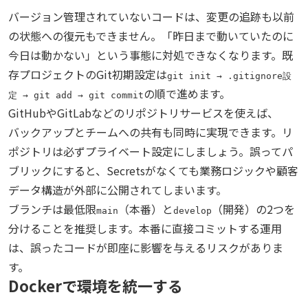
バージョン管理されていないコードは、変更の追跡も以前
の状態への復元もできません。「昨日まで動いていたのに
今日は動かない」という事態に対処できなくなります。既
存プロジェクトのGit初期設定は
git init → .gitignore設
の順で進めます。
定 → git add → git commit
GitHubやGitLabなどのリポジトリサービスを使えば、
バックアップとチームへの共有も同時に実現できます。リ
ポジトリは必ずプライベート設定にしましょう。誤ってパ
ブリックにすると、Secretsがなくても業務ロジックや顧客
データ構造が外部に公開されてしまいます。
ブランチは最低限
（本番）と
（開発）の2つを
main
develop
分けることを推奨します。本番に直接コミットする運用
は、誤ったコードが即座に影響を与えるリスクがありま
す。
Dockerで環境を統一する