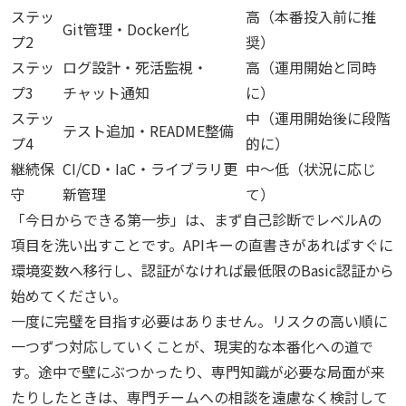
ステッ
高（本番投入前に推
Git管理・Docker化
プ2
奨）
ステッ
ログ設計・死活監視・
高（運用開始と同時
プ3
チャット通知
に）
ステッ
中（運用開始後に段階
テスト追加・README整備
プ4
的に）
継続保
CI/CD・IaC・ライブラリ更
中〜低（状況に応じ
守
新管理
て）
「今日からできる第一歩」は、まず自己診断でレベルAの
項目を洗い出すことです。APIキーの直書きがあればすぐに
環境変数へ移行し、認証がなければ最低限のBasic認証から
始めてください。
一度に完璧を目指す必要はありません。リスクの高い順に
一つずつ対応していくことが、現実的な本番化への道で
す。途中で壁にぶつかったり、専門知識が必要な局面が来
たりしたときは、専門チームへの相談を遠慮なく検討して