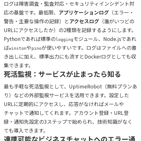
ログは障害調査・監査対応・セキュリティインシデント対
応の基盤です。最低限、
アプリケーションログ
（エラー・
警告・主要な操作の記録）と
アクセスログ
（誰がいつどの
URLにアクセスしたか）の2種類を記録するようにします。
Pythonであれば標準の
モジュール、Node.jsであれ
logging
ば
や
が使いやすいです。ログはファイルへの書
winston
pino
き出しに加え、標準出力にも流すとDockerログとしても収
集できます。
死活監視：サービスが止まったら知る
最も手軽な死活監視として、UptimeRobot（無料プランあ
り）などの外部監視サービスを活用できます。設定した
URLに定期的にアクセスし、応答がなければメールや
チャットで通知してくれます。アカウント登録・URL登
録・通知先設定の3ステップで始められ、技術知識がなく
ても導入できます。
連携可能なビジネスチャットへのエラー通