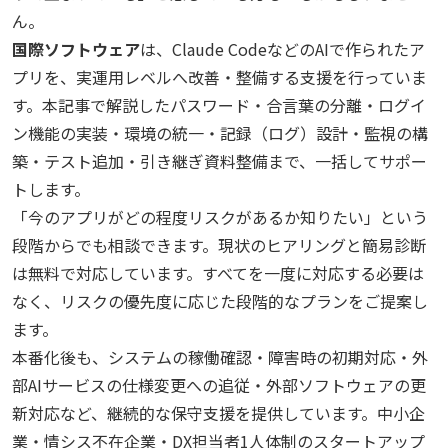
ん。
国際ソフトウェア
は、Claude CodeなどのAIで作られたア
プリを、実運用レベルへ改善・整備する支援を行っていま
す。本記事で解説したパスワード・合言葉の分離・ログイ
ン機能の実装・環境の統一・記録（ログ）設計・監視の構
築・テスト追加・引き継ぎ資料整備まで、一括してサポー
トします。
「今のアプリがどの程度リスクがあるか知りたい」という
段階からでも相談できます。現状のヒアリングと簡易診断
は無料で対応しています。すべてを一度に対応する必要は
なく、リスクの優先度に応じた段階的なプランをご提案し
ます。
本番化後も、システムの稼働確認・障害時の初期対応・外
部AIサービスの仕様変更への追従・外部ソフトウェアの更
新対応など、継続的な保守支援を提供しています。中小企
業・情シス不在企業・DX担当者1人体制のスタートアップ