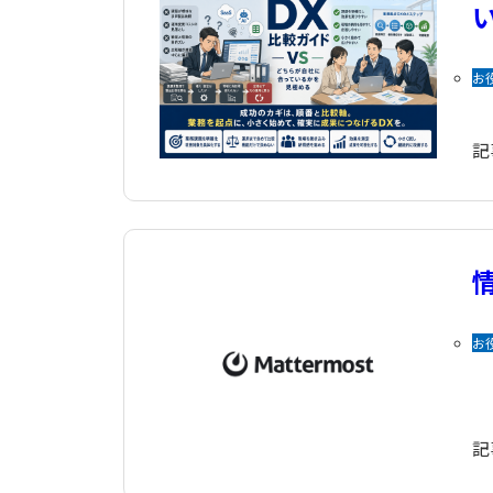
お
記
お
記