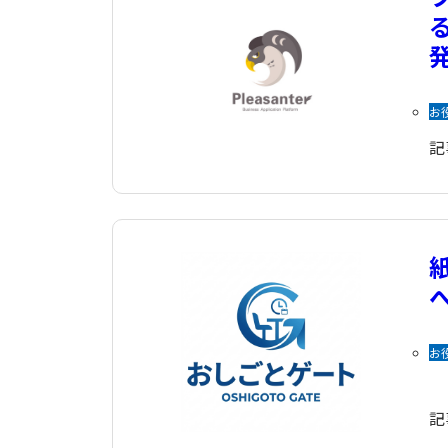
お
記
お
記