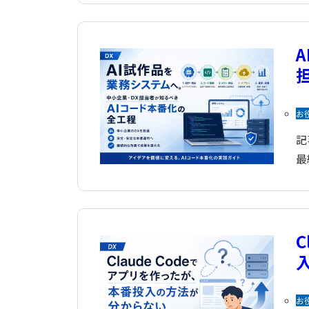
お
記
最
お