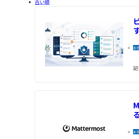
クラウドサービス
古い順
お
記
お