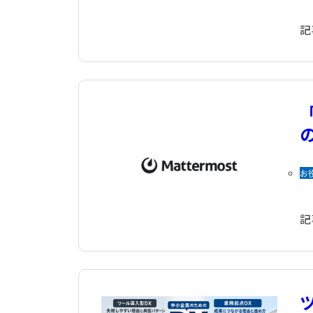
記
の
お
記