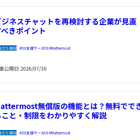
DX支援
会社概要・沿革・アクセス
ビジネスチャットを再検討する企業が見直
すべきポイント
役立ち情報
DX支援サービス
Mattermost
事公開日
2026/07/30
Mattermost無償版の機能とは？無料でで
ること・制限をわかりやすく解説
役立ち情報
DX支援サービス
Mattermost