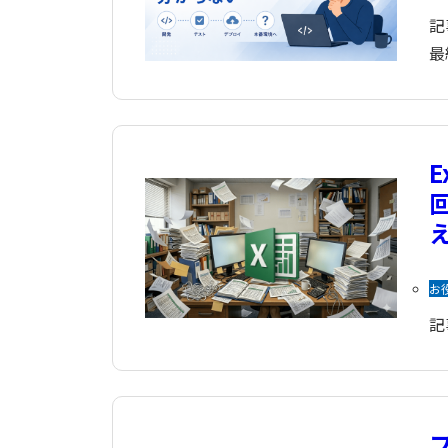
記
最
お
記