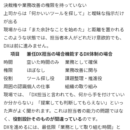
決裁権や業務改善の権限を持っていない
上司からは「何かいいツールを探して」と曖昧な指示だけ
が出る
現場からは「また余計なことを始めた」と距離を置かれる
このような状態では、担当者本人がどれだけ意欲的でも、
DXは前に進みません。
項目
兼任DX担当の場合
機能するDX体制の場合
時間
空いた時間のみ
業務として確保
権限
ほぼなし
業務改善に関与
役割
ツール探し役
課題整理・推進役
周囲の認識
個人の仕事
組織の取り組み
現場では、「DX担当と言われても、何から手を付けていい
か分からない」「提案しても判断してもらえない」といっ
た声がよく聞かれます。これは担当者の能力の問題ではな
く、
役割設計そのものが間違っている
のです。
DXを進めるには、最低限「業務として取り組む時間」と