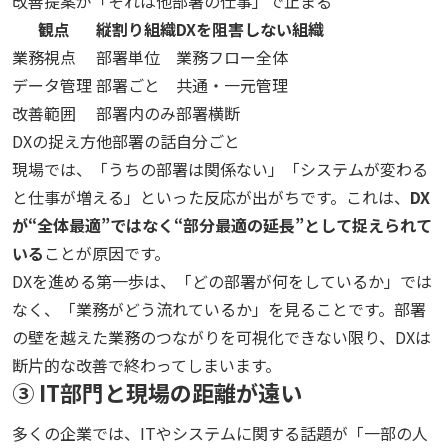
改善提案が「それは他部署の仕事」で止まる
観点
縦割り組織
DXを阻害しない組織
業務視点
部署単位
業務フロー全体
データ管理
部署ごと
共通・一元管理
改善範囲
部署内のみ
部署横断
DXの捉え方
他部署の話
自分ごと
現場では、「うちの部署は関係ない」「システムが変わる
と仕事が増える」といった反応が出がちです。これは、
DX
が“全体最適”ではなく“部分最適の延長”として捉えられて
いる
ことが原因です。
DXを進める第一歩は、「どの部署が何をしているか」では
なく、「業務がどう流れているか」を見ることです。部署
の壁を越えた業務のつながりを可視化できない限り、DXは
断片的な改善で終わってしまいます。
③ IT部門と現場の距離が遠い
多くの企業では、ITやシステムに関する話題が「一部の人