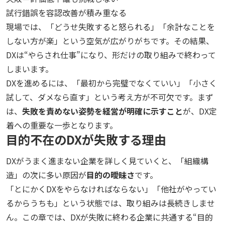
試行錯誤を容認
改善が積み重なる
現場では、「どうせ失敗すると怒られる」「余計なことを
しない方が楽」という空気が広がりがちです。その結果、
DXは“やらされ仕事”になり、形だけの取り組みで終わって
しまいます。
DXを進めるには、「最初から完璧でなくていい」「小さく
試して、ダメなら直す」という考え方が不可欠です。まず
は、
失敗を責めない姿勢を経営が明確に示すこと
が、DX定
着への重要な一歩となります。
目的不在のDXが失敗する理由
DXがうまく進まない企業を詳しく見ていくと、「組織構
造」の次に多い原因が
目的の曖昧さ
です。
「とにかくDXをやらなければならない」「他社がやってい
るからうちも」という状態では、取り組みは長続きしませ
ん。この章では、DXが失敗に終わる企業に共通する“目的