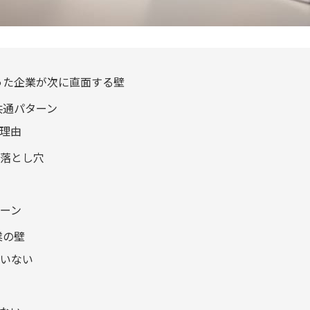
わった企業が次に直面する壁
の共通パターン
る理由
の落とし穴
ターン
業の壁
ていない