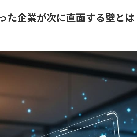
DX支援
会社概要・沿革・アクセス
終わった企業が次に直面する壁とは