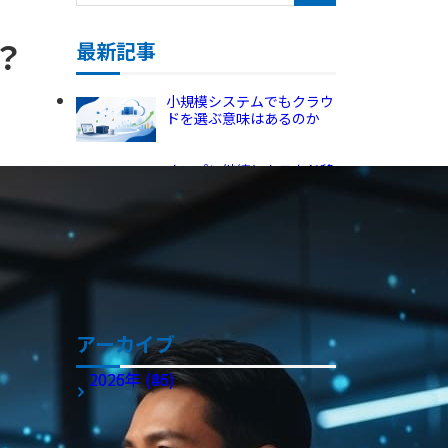
受託開発・SES
健康経営の取り組み
？
最新記事
小規模システムでもクラウ
ドを選ぶ意味はあるのか
オンプレ継続とクラウド移
行、5年後の差
ビジネスチャットを再検討
する企業が見直すべきポイ
ント
アーカイブ
2026年 (45)
2025年 (86)
アーカイブ全てを表示