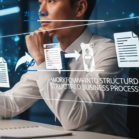
カテゴリ
お役立ち情報
事例
カテゴリ全てを表示
タグ
DX支援サービス
クラウドサービス
Mattermost
Pleasanter
受託開発・SESサービス
生産性向上
タグ全てを表示