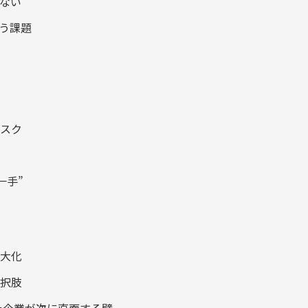
しない
いう課題
リスク
一手”
最大化
選択肢