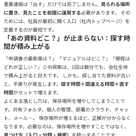
重要連絡は「出す」だけでは完了しません。
見られる場所
に置き、見たことを前提に運用する
必要があります。 その
ためには、社員が最初に開く入口（社内トップページ）を
定義するのが最短です。
「あの資料どこ？」が止まらない：探す時
間が積み上がる
「申請書の最新版は？」「マニュアルはどこ？」「規程は
どれが正しい？」――この探索は、1回は数分でも、会社全体
で積み上がると巨大です。 しかも、探し当てた資料が古い
と、手戻りが発生します。
探す時間＋間違える時間＋直す
時間
がセットで増えます。
よくある落とし穴は、保存場所を増やしてしまうことで
す。共有フォルダ、個人の管理、部署のクラウド、チャッ
ト、メール…。 保存場所が増えるほど、正解が分からなく
なります。必要なのは、保存場所を増やすことではなく、
見つけ方（入口・分類・検索）
を統一することです。