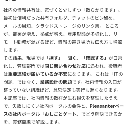
社内の情報共有は、気づくと少しずつ「散らかります」。
最初は便利だった共有フォルダ、チャットのピン留め、
メールの周知、クラウドストレージのリンク集。 ところ
が、部署が増え、拠点が増え、雇用形態が多様化し、リ
モート勤務が混ざるほど、情報の置き場所も伝え方も増殖
します。
その結果、現場では
「探す」「聞く」「確認する」
が日常
化し、管理部門では
同じ問い合わせ対応
に追われ、役職者
は
重要連絡が届いているか不安
になります。 これは「ITの
問題」ではなく、
業務設計の問題
です。社内情報の入口が
整っていない組織ほど、意思決定も実行も遅くなります。
本記事では、社内情報の散在が生む損失を整理したうえ
で、失敗しにくい社内ポータルの要件と、
Pleasanterベー
スの社内ポータル「おしごとゲート」
でどう解決できるか
を、実務目線で解説します。