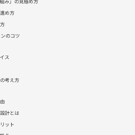
仕組み」の見極め方
の進め方
え方
ョンのコツ
レイス
」の考え方
理由
面設計とは
メリット