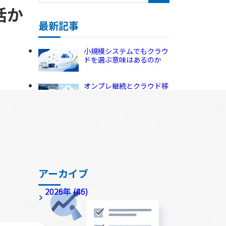
受託開発・SES
健康経営の取り組み
活か
最新記事
小規模システムでもクラウ
ドを選ぶ意味はあるのか
オンプレ継続とクラウド移
行、5年後の差
ビジネスチャットを再検討
する企業が見直すべきポイ
ント
アーカイブ
2026年 (45)
2025年 (86)
アーカイブ全てを表示