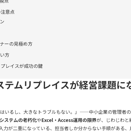
計視点
の注意点
ン
トナーの見極め方
合い方
リプレイスが成功の鍵
ステムリプレイスが経営課題に
はいるし、大きなトラブルもない。」——中小企業の管理者の
システムの老朽化
や
Excel・Access運用の限界
が、じわじわと
入力が二重になっている、担当者しか分からない手順がある、