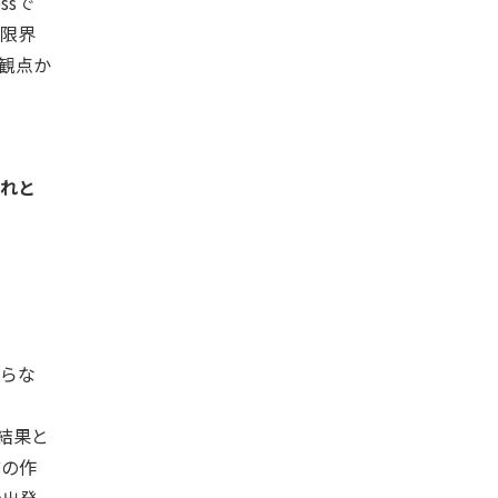
ssで
限界
観点か
れと
らな
結果と
どの作
の出発