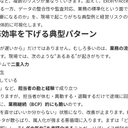
、複数のリスクが重なっていきます。加えて、ExcelやAcce
る一方、データの整合性や監査対応、業務の標準化という面で
要になるのか」を、現場で起こりがちな典型例と経営リスクの
体的に可視化します。
務効率を下げる典型パターン
が遅いから」だけではありません。むしろ多いのは、
業務の流
す。現場では、次のような“あるある”が起きがちです。
テムで
二重入力
生
している
」など、
担当者の勘と経験
で成り立つ
りますが、担当者が休む・異動する・退職するだけで途端に回
に、
業務継続（BCP）的にも脆い
のです。
を直せばいいか分からない」状態になり、改善が止まります。
、データが散らばり、属人化が強まる悪循環に入ります。まずは「
卸しし、
“ムダの所在”を言語化する
ことが、リプレイス検討