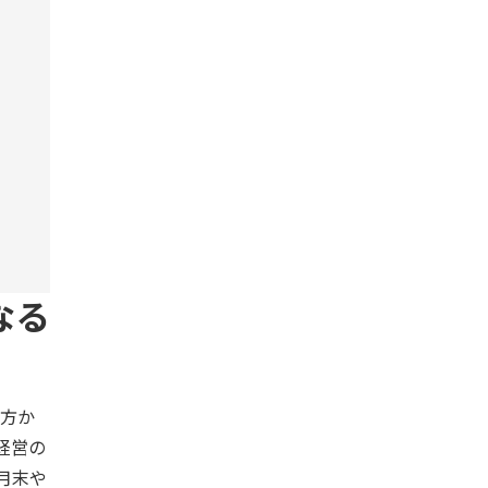
なる
方か
経営の
月末や