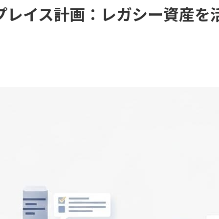
DX支援
会社概要・沿革・アクセス
プレイス計画：レガシー資産を