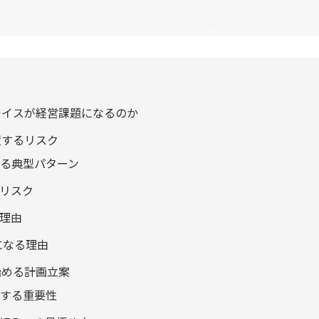
レイスが経営課題になるのか
置するリスク
げる典型パターン
営リスク
い理由
になる理由
始める計画立案
理する重要性