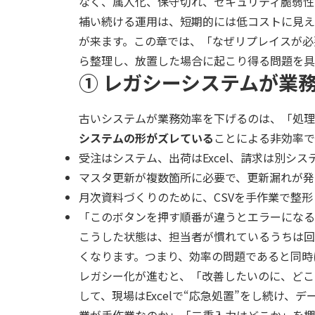
なく、属人化、保守切れ、セキュリティ脆弱性など
補い続ける運用は、短期的には低コストに見え
が来ます。この章では、「なぜリプレイスが必
ら整理し、放置した場合に起こり得る問題を具
① レガシーシステムが業
古いシステムが業務効率を下げるのは、「処理
システムの形がズレている
ことによる非効率で
受注はシステム、出荷はExcel、請求は別シス
マスタ更新が複数箇所に必要で、更新漏れが発
月次資料づくりのために、CSVを手作業で整形
「このボタンを押す順番が違うとエラーになる
こうした状態は、担当者が慣れているうちは回
くなります。つまり、効率の問題であると同時
レガシー化が進むと、「改善したいのに、どこ
して、現場はExcelで“応急処置”をし続け
業が手作業なのか」「二重入力はどこか」を棚