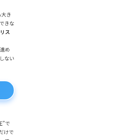
も大き
できな
リス
進め
しない
圧”で
だけで