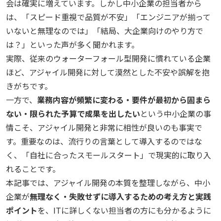
会は確実に増えています。しかし中小企業の担当者から
は、「スピード重視で品質が不安」「エンジニアが揃って
いないと無理なのでは」「結局、大企業向けのやり方で
は？」といった声が多く聞かれます。
実際、従来のウォーターフォール型開発に慣れている企業
ほど、アジャイル開発に対して漠然とした不安や誤解を抱
きがちです。
一方で、
業務内容が頻繁に変わる・要件が最初から固まら
ない・限られた予算で成果を出したい
という中小企業の事
情こそ、アジャイル開発と非常に相性が良いのも事実で
す。重要なのは、流行りの言葉として導入するのではな
く、「自社に合ったスモールスタート」で現実的に取り入
れることです。
本記事では、アジャイル開発の本質を整理しながら、中小
企業が
無理なく・失敗せずに導入するための考え方と実践
ポイント
を、ITに詳しくない担当者の方にも分かるように