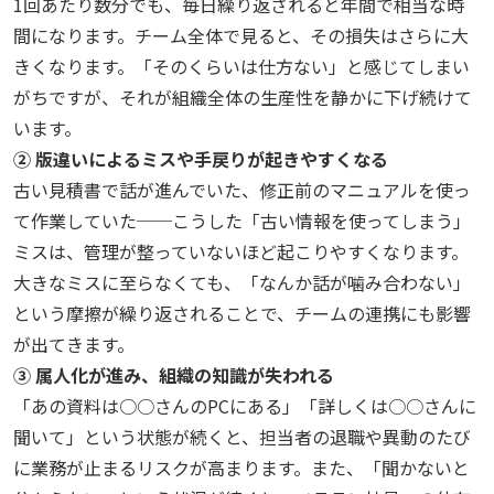
1回あたり数分でも、毎日繰り返されると年間で相当な時
間になります。チーム全体で見ると、その損失はさらに大
きくなります。「そのくらいは仕方ない」と感じてしまい
がちですが、それが組織全体の生産性を静かに下げ続けて
います。
② 版違いによるミスや手戻りが起きやすくなる
古い見積書で話が進んでいた、修正前のマニュアルを使っ
て作業していた──こうした「古い情報を使ってしまう」
ミスは、管理が整っていないほど起こりやすくなります。
大きなミスに至らなくても、「なんか話が噛み合わない」
という摩擦が繰り返されることで、チームの連携にも影響
が出てきます。
③ 属人化が進み、組織の知識が失われる
「あの資料は○○さんのPCにある」「詳しくは○○さんに
聞いて」という状態が続くと、担当者の退職や異動のたび
に業務が止まるリスクが高まります。また、「聞かないと