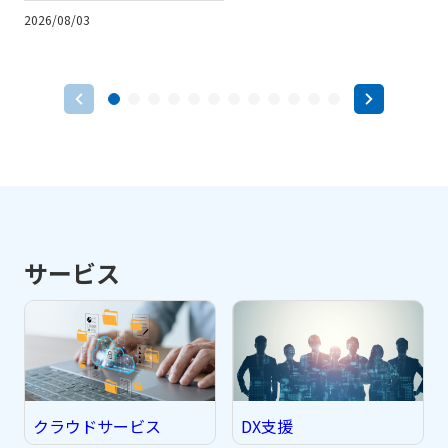
が出ます。運用、コスト、
2026/08/03
2
柔軟性、人材、保守の観点
から違いを整理し、向いて
いる会社や移行前の判断基
準を分かりやすく解説しま
す。
サービス
クラウドサービス
DX支援