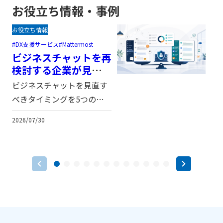
お役立ち情報・事例
お役立ち情報
DX支援サービス
Mattermost
ビジネスチャットを再
検討する企業が見直す
べきポイント
ビジネスチャットを見直す
べきタイミングを5つのシ
E
ナリオで整理し、Slack、
2026/07/30
2
Microsoft Teams、Google
Chat、Mattermostの違い
を比較。自己ホスト型OSS
であるMattermostの強み
や向いている企業像、検討
時の注意点を解説します。
（